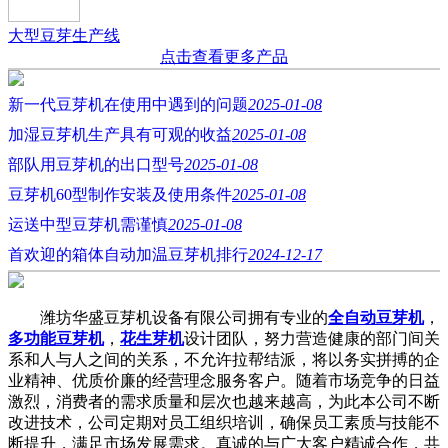
大型豆芽生产线
点击查看更多产品
新一代豆芽机在使用中遇到的问题
2025-01-08
加湿豆芽机生产具有可观的收益
2025-01-08
部队用豆芽机的出口型号
2025-01-08
豆芽机60型制作安装及使用条件
2025-01-08
运送中型豆芽机需谨慎
2025-01-08
首欢迎的箱体自动加温豆芽机排行
2024-12-17
潍坊华盛豆芽机设备有限公司拥有专业的
全自动豆芽机
，
多功能豆芽机
，
花生芽机
设计团队，努力营造健康的部门间关
系和人与人之间的关系，不允许拉帮结派，将以务实拼搏的企
业精神、优质价廉的经营理念服务客户。随着市场竞争的日益
激烈，消费者的需求质量和层次也越来越高，为此本公司不断
改进技术，公司定期对员工组织培训，确保员工素质与技能不
断提升，满足市场发展需求。真诚的与广大客户精诚合作，共