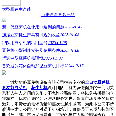
大型豆芽生产线
点击查看更多产品
新一代豆芽机在使用中遇到的问题
2025-01-08
加湿豆芽机生产具有可观的收益
2025-01-08
部队用豆芽机的出口型号
2025-01-08
豆芽机60型制作安装及使用条件
2025-01-08
运送中型豆芽机需谨慎
2025-01-08
首欢迎的箱体自动加温豆芽机排行
2024-12-17
潍坊华盛豆芽机设备有限公司拥有专业的
全自动豆芽机
，
多功能豆芽机
，
花生芽机
设计团队，努力营造健康的部门间关
系和人与人之间的关系，不允许拉帮结派，将以务实拼搏的企
业精神、优质价廉的经营理念服务客户。随着市场竞争的日益
激烈，消费者的需求质量和层次也越来越高，为此本公司不断
改进技术，公司定期对员工组织培训，确保员工素质与技能不
断提升，满足市场发展需求。真诚的与广大客户精诚合作，共